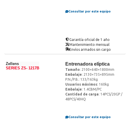
Consultar por este equipo
Garantía oficial de 1 año
Mantenimiento mensual
Envíos armados sin cargo
Zellens
Entrenadora elíptica
SERIES ZS- 1217B
Tamaño
: 2100×640×1800mm
Embalaje
: 2130×735×895mm
P.N./P.B.: 133/163kg
Usuarios máximos
: 160kg
Embalaje
: 1.4CBM/PC
Cantidad de carga
: 14PCS/20GP /
48PCS/40HQ
Consultar por este equipo