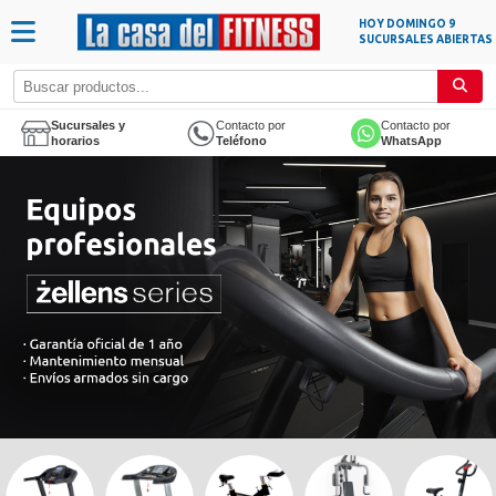
HOY DOMINGO
9
SUCURSALES ABIERTAS
Sucursales y
Contacto por
Contacto por
horarios
Teléfono
WhatsApp