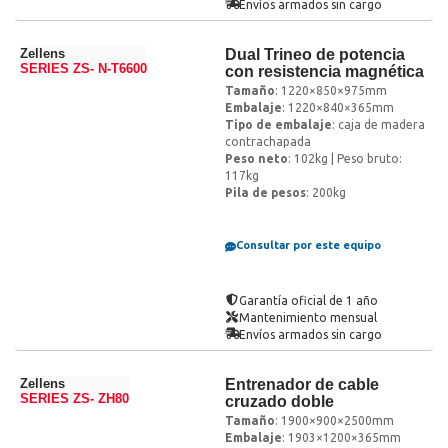
Envíos armados sin cargo
Zellens
Dual Trineo de potencia
SERIES ZS- N-T6600
con resistencia magnética
Tamaño
: 1220×850×975mm
Embalaje
: 1220×840×365mm
Tipo de embalaje
: caja de madera
contrachapada
Peso neto
: 102kg | Peso bruto:
117kg
Pila de pesos
: 200kg
Consultar por este equipo
Garantía oficial de 1 año
Mantenimiento mensual
Envíos armados sin cargo
Zellens
Entrenador de cable
SERIES ZS- ZH80
cruzado doble
Tamaño
: 1900×900×2500mm
Embalaje
: 1903×1200×365mm