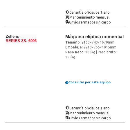
Garantía oficial de 1 año
Mantenimiento mensual
Envíos armados sin cargo
Zellens
Máquina elíptica comercial
SERIES ZS- 6006
Tamaño
: 2160×740×1670mm
Embalaje
: 2210×765×1015mm
Peso neto
: 100kg | Peso bruto:
155kg
Consultar por este equipo
Garantía oficial de 1 año
Mantenimiento mensual
Envíos armados sin cargo