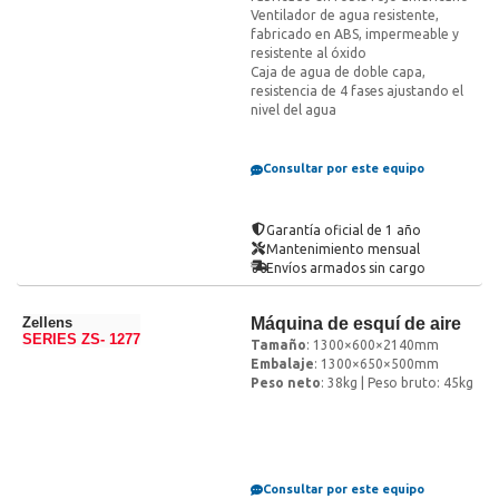
Ventilador de agua resistente,
fabricado en ABS, impermeable y
resistente al óxido
Caja de agua de doble capa,
resistencia de 4 fases ajustando el
nivel del agua
Consultar por este equipo
Garantía oficial de 1 año
Mantenimiento mensual
Envíos armados sin cargo
Zellens
Máquina de esquí de aire
SERIES ZS- 1277
Tamaño
: 1300×600×2140mm
Embalaje
: 1300×650×500mm
Peso neto
: 38kg | Peso bruto: 45kg
Consultar por este equipo