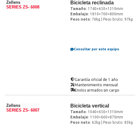
Zellens
Bicicleta reclinada
SERIES ZS- 6008
Tamaño
: 1740×650×1310mm
Embalaje
: 1810×700×800mm
Peso neto
: 76kg | Peso bruto: 97kg
Consultar por este equipo
Garantía oficial de 1 año
Mantenimiento mensual
Envíos armados sin cargo
Zellens
Bicicleta vertical
SERIES ZS- 6007
Tamaño
: 1040×650×1310mm
Embalaje
: 1100×660×870mm
Peso neto
: 62kg | Peso bruto: 83kg