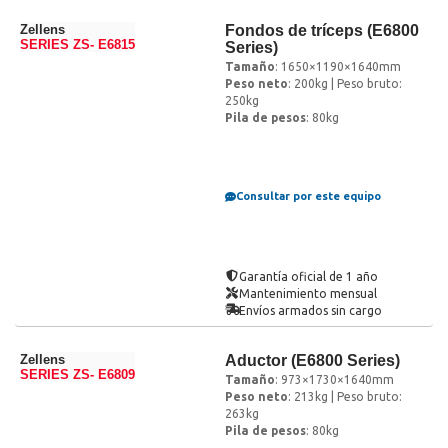
Zellens
Fondos de tríceps (E6800
SERIES ZS- E6815
Series)
Tamaño
: 1650×1190×1640mm
Peso neto
: 200kg | Peso bruto:
250kg
Pila de pesos
: 80kg
Consultar por este equipo
Garantía oficial de 1 año
Mantenimiento mensual
Envíos armados sin cargo
Zellens
Aductor (E6800 Series)
SERIES ZS- E6809
Tamaño
: 973×1730×1640mm
Peso neto
: 213kg | Peso bruto:
263kg
Pila de pesos
: 80kg