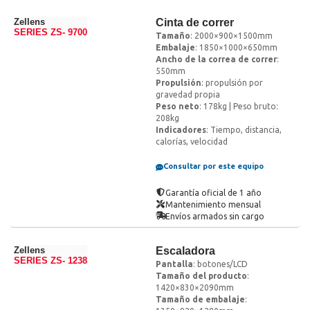
Zellens
Cinta de correr
SERIES ZS- 9700
Tamaño
: 2000×900×1500mm
Embalaje
: 1850×1000×650mm
Ancho de la correa de correr
:
550mm
Propulsión
: propulsión por
gravedad propia
Peso neto
: 178kg | Peso bruto:
208kg
Indicadores
: Tiempo, distancia,
calorías, velocidad
Consultar por este equipo
Garantía oficial de 1 año
Mantenimiento mensual
Envíos armados sin cargo
Zellens
Escaladora
SERIES ZS- 1238
Pantalla
: botones/LCD
Tamaño del producto
:
1420×830×2090mm
Tamaño de embalaje
: