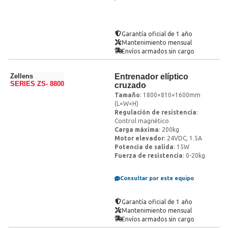
Garantía oficial de 1 año
Mantenimiento mensual
Envíos armados sin cargo
Zellens
Entrenador elíptico
SERIES ZS- 8800
cruzado
Tamaño
: 1800×810×1600mm
(L×W×H)
Regulación de resistencia
:
Control magnético
Carga máxima
: 200kg
Motor elevador
: 24VDC, 1.5A
Potencia de salida
: 15W
Fuerza de resistencia
: 0-20kg
Consultar por este equipo
Garantía oficial de 1 año
Mantenimiento mensual
Envíos armados sin cargo