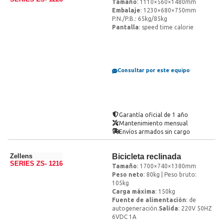
Tamaño
: 1110×560×1480mm
Embalaje
: 1230×680×750mm
P.N./P.B.: 65kg/85kg
Pantalla
: speed time calorie
Consultar por este equipo
Garantía oficial de 1 año
Mantenimiento mensual
Envíos armados sin cargo
Zellens
Bicicleta reclinada
SERIES ZS- 1216
Tamaño
: 1700×740×1380mm
Peso neto
: 80kg | Peso bruto:
105kg
Carga máxima
: 150kg
Fuente de alimentación
: de
autogeneración.
Salida
: 220V 50HZ
6VDC 1A