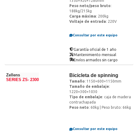
1350×920×1280mm
Peso neto/peso bruto
:
188kg/215kg
Carga máxima
: 200kg
Voltaje de entrada
: 220V
Consultar por este equipo
Garantía oficial de 1 año
Mantenimiento mensual
Envíos armados sin cargo
Zellens
Bicicleta de spinning
SERIES ZS- 2300
Tamaño
: 1150×600×1150mm
Tamaño de embalaje
:
1220×300×1030
Tipo de embalaje
: caja de madera
contrachapada
Peso neto
: 60kg | Peso bruto: 66kg
Consultar por este equipo