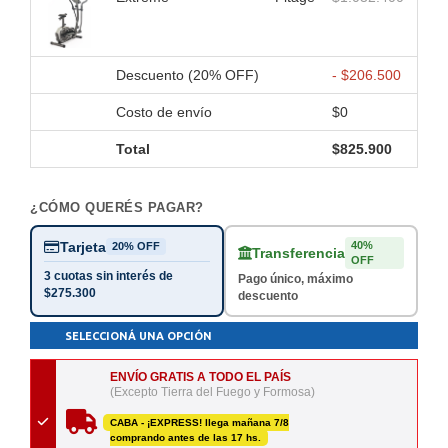
Descuento (20% OFF)
- $206.500
Costo de envío
$0
Total
$825.900
¿CÓMO QUERÉS PAGAR?
Tarjeta
40%
20% OFF
Transferencia
OFF
3 cuotas sin interés de
Pago único, máximo
$275.300
descuento
SELECCIONÁ UNA OPCIÓN
ENVÍO GRATIS A TODO EL PAÍS
(Excepto Tierra del Fuego y Formosa)
CABA - ¡EXPRESS! llega mañana 7/8
comprando antes de las 17 hs.