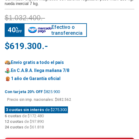
rueda inercial 7 kg.
$1.032.400.-
Efectivo o
40
%
OFF
transferencia
$619.300.-
Envío gratis a todo el país
En C.A.B.A. llega mañana 7/8
1 año de
Garantía oficial
Con tarjeta 20% OFF
$825.900
Precio sin imp. nacionales: $682.562
3 cuotas sin interés
de $275.300
6 cuotas
de $172.480
12 cuotas
de $97.890
24 cuotas
de $61.818