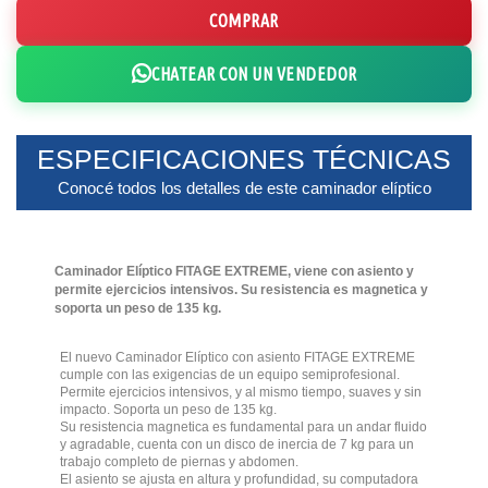
COMPRAR
CHATEAR CON UN VENDEDOR
ESPECIFICACIONES TÉCNICAS
Conocé todos los detalles de este caminador elíptico
Caminador Elíptico FITAGE EXTREME, viene con asiento y
permite ejercicios intensivos. Su resistencia es magnetica y
soporta un peso de 135 kg.
El nuevo Caminador Elíptico con asiento FITAGE EXTREME
cumple con las exigencias de un equipo semiprofesional.
Permite ejercicios intensivos, y al mismo tiempo, suaves y sin
impacto. Soporta un peso de 135 kg.
Su resistencia magnetica es fundamental para un andar fluido
y agradable, cuenta con un disco de inercia de 7 kg para un
trabajo completo de piernas y abdomen.
El asiento se ajusta en altura y profundidad, su computadora